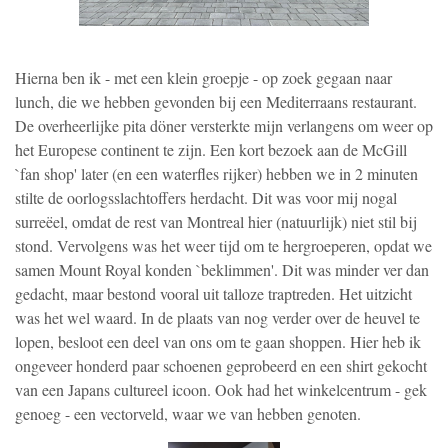
Hierna ben ik - met een klein groepje - op zoek gegaan naar
lunch, die we hebben gevonden bij een Mediterraans restaurant.
De overheerlijke pita döner versterkte mijn verlangens om weer op
het Europese continent te zijn. Een kort bezoek aan de McGill
`fan shop' later (en een waterfles rijker) hebben we in 2 minuten
stilte de oorlogsslachtoffers herdacht. Dit was voor mij nogal
surreëel, omdat de rest van Montreal hier (natuurlijk) niet stil bij
stond. Vervolgens was het weer tijd om te hergroeperen, opdat we
samen Mount Royal konden `beklimmen'. Dit was minder ver dan
gedacht, maar bestond vooral uit talloze traptreden. Het uitzicht
was het wel waard. In de plaats van nog verder over de heuvel te
lopen, besloot een deel van ons om te gaan shoppen. Hier heb ik
ongeveer honderd paar schoenen geprobeerd en een shirt gekocht
van een Japans cultureel icoon. Ook had het winkelcentrum - gek
genoeg - een vectorveld, waar we van hebben genoten.