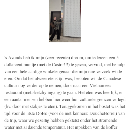
's Avonds heb ik mijn (zeer recente) droom, om iedereen een 5
dollarcent muntje (met de Castor!!!) te geven, vervuld, met behulp
van een hele aardige winkeleigenaar die mijn rare verzoek wilde
eren. Omdat het alweer etenstijd was, besloten wij de Canadese
cultuur nog verder op te nemen, door naar een Vietnamees
restaurant (met sketchy ingang) te gaan. Het eten was heerlijk, en
een aantal mensen hebben hier weer hun culturele grenzen verlegd
(bv. door met stokjes te eten). Teruggekomen in het hostel was het
tijd voor de litste DoBo (voor de niet-kenners: DoucheBorrel) van
de trip, waar we gezellig hebben gekletst onder het stromende
water met al dalende temperatuur. Het inpakken van de koffer