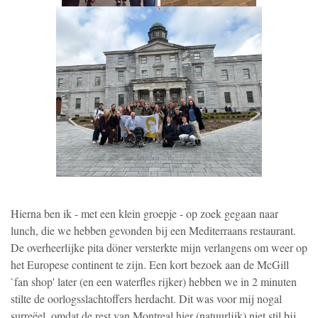
Hierna ben ik - met een klein groepje - op zoek gegaan naar
lunch, die we hebben gevonden bij een Mediterraans restaurant.
De overheerlijke pita döner versterkte mijn verlangens om weer op
het Europese continent te zijn. Een kort bezoek aan de McGill
`fan shop' later (en een waterfles rijker) hebben we in 2 minuten
stilte de oorlogsslachtoffers herdacht. Dit was voor mij nogal
surreëel, omdat de rest van Montreal hier (natuurlijk) niet stil bij