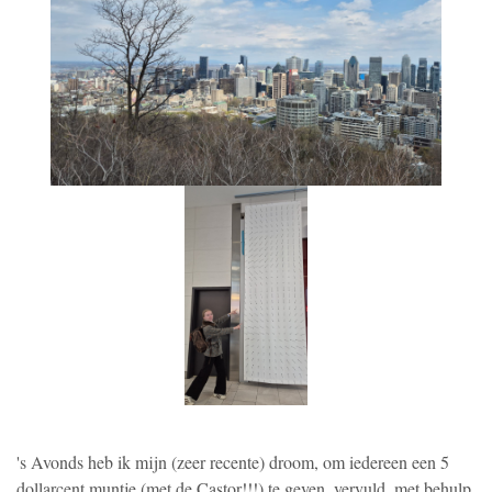
's Avonds heb ik mijn (zeer recente) droom, om iedereen een 5
dollarcent muntje (met de Castor!!!) te geven, vervuld, met behulp