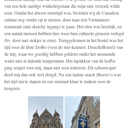
van een hele aardige winkeleigenaar die mijn rare verzoek wilde
eren. Omdat het alweer etenstijd was, besloten wij de Canadese
cultuur nog verder op te nemen, door naar een Vietnamees
restaurant (met sketchy ingang) te gaan. Het eten was heerlijk, en
een aantal mensen hebben hier weer hun culturele grenzen verlegd
(bv. door met stokjes te eten). Teruggekomen in het hostel was het
tijd voor de litste DoBo (voor de niet-kenners: DoucheBorrel) van
de trip, waar we gezellig hebben gekletst onder het stromende
water met al dalende temperatuur. Het inpakken van de koffer
ging soepel voor mij, maar niet voor iedereen. Dit schouwspel
deed mij dan ook veel deugd. Na een laatste snack (Reese's) was
het tijd om te slapen en ons mentaal klaar te maken voor de
terugreis.