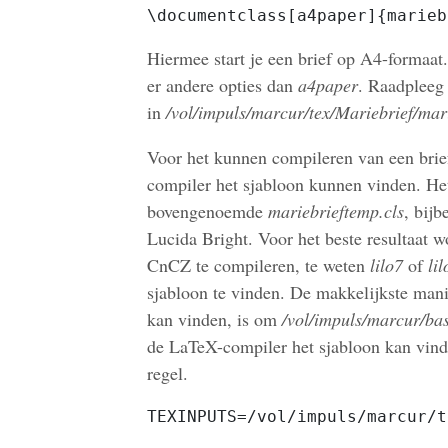
\documentclass[a4paper]{marieb
Hiermee start je een brief op A4-formaat
er andere opties dan
a4paper
. Raadpleeg 
in
/vol/impuls/marcur/tex/Mariebrief/mar
Voor het kunnen compileren van een bri
compiler het sjabloon kunnen vinden. He
bovengenoemde
mariebrieftemp.cls
, bij
Lucida Bright. Voor het beste resultaat 
CnCZ te compileren, te weten
lilo7
of
lil
sjabloon te vinden. De makkelijkste man
kan vinden, is om
/vol/impuls/marcur/ba
de LaTeX-compiler het sjabloon kan vind
regel.
TEXINPUTS=/vol/impuls/marcur/t