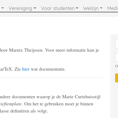
Vereniging
Voor studenten
Welzijn
Med
oor Marnix Theijssen. Voor meer informatie kun je
O
MarTeX. Zie
hier
wat documentatie.
andere documenten waarop je de Marie Curiehuisstijl
ieftemplate
. Om het te gebruiken moet je binnen
se definiëren als volgt.