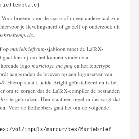
rieftemplate}
. Voor brieven voor de
smcr
of in een andere taal zijn
hiervoor je lievelingsnerd of ga zelf op onderzoek uit
iebrieftemp.cls
.
ef op
mariebrieftemp
-sjabloon moet de LaTeX-
t gaat hierbij om het kunnen vinden van
behorende logo
marielogo.mc.png
en het lettertype
wordt aangeraden de brieven op een loginserver van
o8
. Hierop staat Lucida Bright geïnstalleerd en is het
ier om te zorgen dat de LaTeX-compiler de bestanden
shrc
te gebruiken. Hier staat een regel in die zorgt dat
en. Voor de liefhebbers gaat het om de volgende
ex:/vol/impuls/marcur/tex/Mariebrief