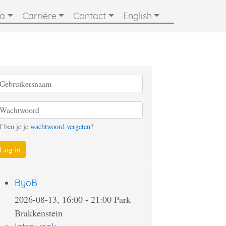
ia
Carrière
Contact
English
f ben je je
wachtwoord vergeten
?
Log in
ByoB
2026-08-13, 16:00
-
21:00
Park
Brakkenstein