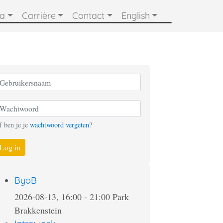
ia
Carrière
Contact
English
f ben je je
wachtwoord vergeten
?
Log in
ByoB
2026-08-13, 16:00
-
21:00
Park
Brakkenstein