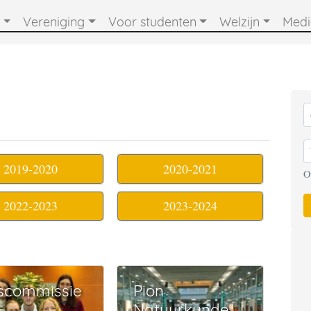
Vereniging
Voor studenten
Welzijn
Med
2019-2020
2020-2021
O
2022-2023
2023-2024
scommissie
Pion
Natuurkunde