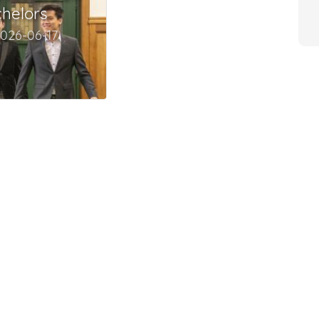
helors
026-06-17