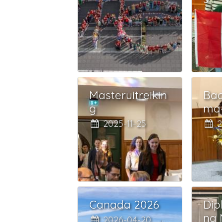
Masteruitreikin
Bac
g
ma-
2025-11-25
2
Canada 2026
Dip
ng 
2026-04-20