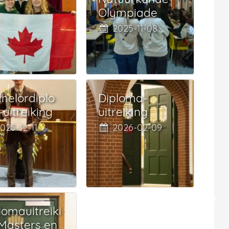
Olympiade
2025-11-08
helordiplo
Diploma-
uitreiking
uitreiking
025-12-11
2026-02-09
lomauitreiki
Masters en