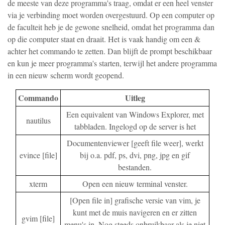
de meeste van deze programma's traag, omdat er een heel venster
via je verbinding moet worden overgestuurd. Op een computer op
de faculteit heb je de gewone snelheid, omdat het programma dan
op die computer staat en draait. Het is vaak handig om een &
achter het commando te zetten. Dan blijft de prompt beschikbaar
en kun je meer programma's starten, terwijl het andere programma
in een nieuw scherm wordt geopend.
Commando
Uitleg
Een equivalent van Windows Explorer, met
nautilus
tabbladen. Ingelogd op de server is het
Documentenviewer [geeft file weer], werkt
evince [file]
bij o.a. pdf, ps, dvi, png, jpg en gif
bestanden.
xterm
Open een nieuw terminal venster.
[Open file in] grafische versie van vim, je
kunt met de muis navigeren en er zitten
gvim [file]
menu's in. Nog steeds onbruikbaar als je niet