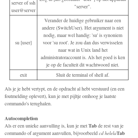
server of ssh
"server".
user@server
Verander de huidige gebruiker naar een
andere (SwitchUser). Het argument is niet
nodig, maar wel handig: 'su' is synoniem
su [user]
voor 'su root'. Je zou dan dus verwisselen
naar wat in Unix land het
administratoraccount is. Als het goed is ken
je op de faculteit dit wachtwoord niet.
exit
Sluit de terminal of shell af.
Als je je hebt vertypt, en de opdracht al hebt verstuurd (en een
foutmelding oplevert), kun je met pijltje omhoog je laatste
commando's terughalen.
Autocompletion
Tab
Als er een unieke aanvulling is, kun je met
de rest van je
Tab
commando of argument aanvullen, bijvoorbeeld
cd helela