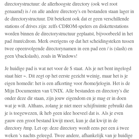
directorystructuur: de allerhoogste directory (ook wel root
genaamd) is / en alle andere directory's en bestanden staan lager in
de directorystructuur. Dit betekent ook dat er geen verschillende
stations of drives zijn: zelfs CDROM-spelers en diskettestations
worden binnen de directorystructuur geplaatst, bijvoorbeeld in het
pad /mnt/cdrom. Merk overigens op dat het scheidingsteken tussen
twee opeenvolgende directorynamen in een pad een / is (slash) en
geen \(backslash), zoals in Windows!
Je huidige pad is wat net voor de $ staat. Als je net bent ingelogd
staat hier ~. Dit zegt op het eerste gezicht weinig, maar het is je
eigen homedir: het is een afkorting voor /home/jelogin. Het is de
Mijn Documenten van UNIX. Alle bestanden en directory's die
onder deze dir staan, zijn jouw eigendom en je mag er in doen
wat je wilt. Althans, zolang je niet meer schijfruimte gebruikt dan
je is toegewezen, ik heb geen idee hoeveel dat is. Als je even
gauw een groot bestand kwijt moet, kun je dat kwijt in de
directory /tmp. Let op: deze directory wordt eens per een á twee
weken 's nachts geleegd. Twee andere, afhankelijk van je huidige