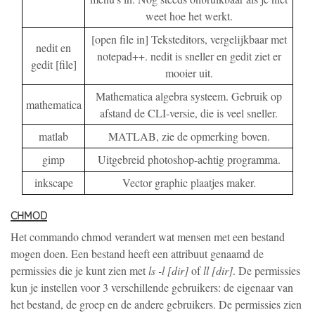
weet hoe het werkt.
[open file in] Teksteditors, vergelijkbaar met
nedit en
notepad++. nedit is sneller en gedit ziet er
gedit [file]
mooier uit.
Mathematica algebra systeem. Gebruik op
mathematica
afstand de CLI-versie, die is veel sneller.
matlab
MATLAB, zie de opmerking boven.
gimp
Uitgebreid photoshop-achtig programma.
inkscape
Vector graphic plaatjes maker.
chmod
Het commando chmod verandert wat mensen met een bestand
mogen doen. Een bestand heeft een attribuut genaamd de
permissies die je kunt zien met
ls -l [dir]
of
ll [dir]
. De permissies
kun je instellen voor 3 verschillende gebruikers: de eigenaar van
het bestand, de groep en de andere gebruikers. De permissies zien