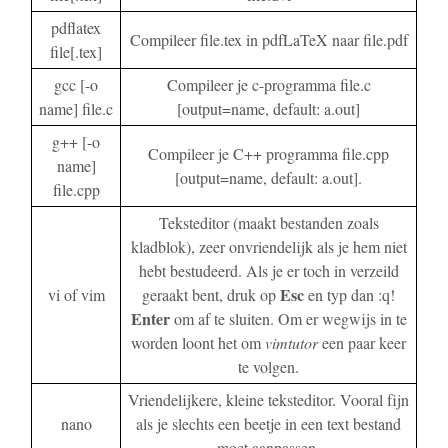
pdflatex
Compileer file.tex in pdfLaTeX naar file.pdf
file[.tex]
gcc [-o
Compileer je c-programma file.c
name] file.c
[output=name, default: a.out]
g++ [-o
Compileer je C++ programma file.cpp
name]
[output=name, default: a.out].
file.cpp
Teksteditor (maakt bestanden zoals
kladblok), zeer onvriendelijk als je hem niet
hebt bestudeerd. Als je er toch in verzeild
Esc
vi of vim
geraakt bent, druk op
en typ dan :q!
Enter
om af te sluiten. Om er wegwijs in te
worden loont het om
vimtutor
een paar keer
te volgen.
Vriendelijkere, kleine teksteditor. Vooral fijn
nano
als je slechts een beetje in een text bestand
moet aanpassen.