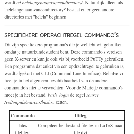
wordt
cd helelangenaamvaneendirectory/
. Natuurlijk alleen als
'helelangenaamvaneendirectory/' bestaat en er geen andere
directories met ''helela'' beginnen.
specifiekere opdrachtregel commando's
Dit zijn specifiekere programma's die je wellicht wil gebruiken
omdat je natuurkundestudent bent. Deze commando's vereisen
geen X-server en kun je ook via bijvoorbeeld PuTTy gebruiken.
Een programma dat enkel via een opdrachtregel te gebruiken is,
wordt afgekort met CLI (Command Line Interface). Behalve vi
hoef je in het algemeen beschikbaarheid van de andere
commando's niet te verwachten. Voor de Marietje commando's
moet je in het bestand
.bash_login
de regel
source
/vol/impuls/marcur/bashrc
zetten.
Commando
Uitleg
latex
Compileer het bestand file.tex in LaTeX naar
file[.tex]
file.dvi