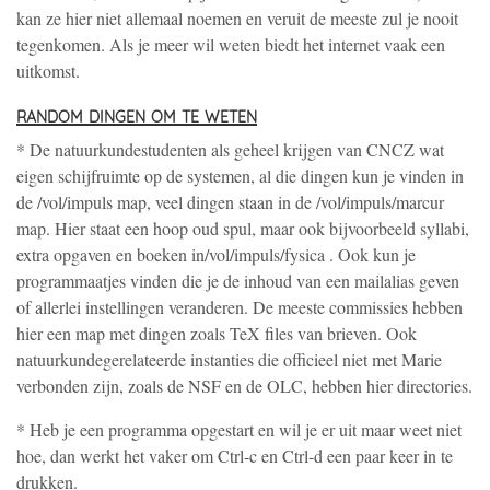
kan ze hier niet allemaal noemen en veruit de meeste zul je nooit
tegenkomen. Als je meer wil weten biedt het internet vaak een
uitkomst.
random dingen om te weten
* De natuurkundestudenten als geheel krijgen van CNCZ wat
eigen schijfruimte op de systemen, al die dingen kun je vinden in
de /vol/impuls map, veel dingen staan in de /vol/impuls/marcur
map. Hier staat een hoop oud spul, maar ook bijvoorbeeld syllabi,
extra opgaven en boeken in/vol/impuls/fysica . Ook kun je
programmaatjes vinden die je de inhoud van een mailalias geven
of allerlei instellingen veranderen. De meeste commissies hebben
hier een map met dingen zoals TeX files van brieven. Ook
natuurkundegerelateerde instanties die officieel niet met Marie
verbonden zijn, zoals de NSF en de OLC, hebben hier directories.
* Heb je een programma opgestart en wil je er uit maar weet niet
hoe, dan werkt het vaker om Ctrl-c en Ctrl-d een paar keer in te
drukken.