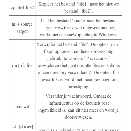
Kopieer het bestand "file1" naar het nieuwe
cp file1 file2
bestand "file2".
Laat het bestand 'source' naar het bestand
ln -s source
'target' verwijzen, wat ongeveer analoog
target
werkt met een snelkoppeling in Windows.
Verwijder het bestand "file". De opties -r en -
f zijn optioneel, en dienen voorzichtig
gebruikt te worden. '-r' is recursief
rm [-rf] file
verwijderen (het gaat dus alle files en subdirs
in een directory verwijderen). De optie '-f' is
gevaarlijk: er word niet meer gevraagd om
bevestiging.
Verander je wachtwoord. Omdat de
infrastructuur op de faculteit best
passwd
ingewikkeld is, kan dit niet meer en word je
doorverwezen.
ssh [-l user]
Log in [als gebruiker "user"] op het apparaat