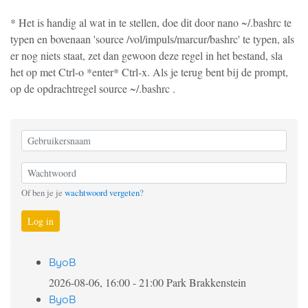
* Het is handig al wat in te stellen, doe dit door nano ~/.bashrc te
typen en bovenaan 'source /vol/impuls/marcur/bashrc' te typen, als
er nog niets staat, zet dan gewoon deze regel in het bestand, sla
het op met Ctrl-o *enter* Ctrl-x. Als je terug bent bij de prompt,
op de opdrachtregel source ~/.bashrc .
Of ben je je
wachtwoord vergeten
?
Log in
ByoB
2026-08-06, 16:00
-
21:00
Park Brakkenstein
ByoB