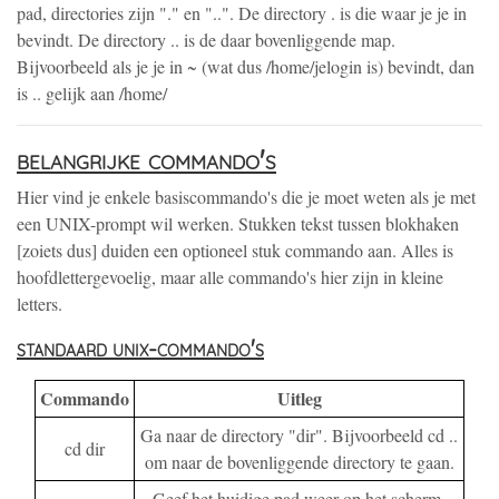
pad, directories zijn "." en "..". De directory . is die waar je je in
bevindt. De directory .. is de daar bovenliggende map.
Bijvoorbeeld als je je in ~ (wat dus /home/jelogin is) bevindt, dan
is .. gelijk aan /home/
belangrijke commando's
Hier vind je enkele basiscommando's die je moet weten als je met
een UNIX-prompt wil werken. Stukken tekst tussen blokhaken
[zoiets dus] duiden een optioneel stuk commando aan. Alles is
hoofdlettergevoelig, maar alle commando's hier zijn in kleine
letters.
standaard unix-commando's
Commando
Uitleg
Ga naar de directory "dir". Bijvoorbeeld cd ..
cd dir
om naar de bovenliggende directory te gaan.
Geef het huidige pad weer op het scherm.