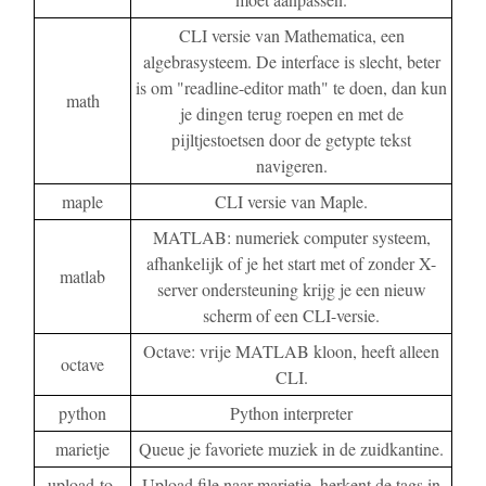
CLI versie van Mathematica, een
algebrasysteem. De interface is slecht, beter
is om "readline-editor math" te doen, dan kun
math
je dingen terug roepen en met de
pijltjestoetsen door de getypte tekst
navigeren.
maple
CLI versie van Maple.
MATLAB: numeriek computer systeem,
afhankelijk of je het start met of zonder X-
matlab
server ondersteuning krijg je een nieuw
scherm of een CLI-versie.
Octave: vrije MATLAB kloon, heeft alleen
octave
CLI.
python
Python interpreter
marietje
Queue je favoriete muziek in de zuidkantine.
upload-to-
Upload file naar marietje, herkent de tags in