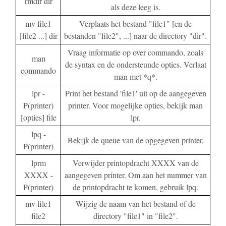
rmdir dir
als deze leeg is.
mv file1
Verplaats het bestand "file1" [en de
[file2 ...] dir
bestanden "file2", ...] naar de directory "dir".
Vraag informatie op over commando, zoals
man
de syntax en de ondersteunde opties. Verlaat
commando
man met *q*.
lpr -
Print het bestand 'file1' uit op de aangegeven
P(printer)
printer. Voor mogelijke opties, bekijk man
[opties] file
lpr.
lpq -
Bekijk de queue van de opgegeven printer.
P(printer)
lprm
Verwijder printopdracht XXXX van de
XXXX -
aangegeven printer. Om aan het nummer van
P(printer)
de printopdracht te komen, gebruik lpq.
mv file1
Wijzig de naam van het bestand of de
file2
directory "file1" in "file2".