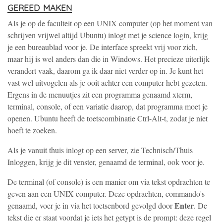
gereed maken
Als je op de faculteit op een UNIX computer (op het moment van
schrijven vrijwel altijd Ubuntu) inlogt met je science login, krijg
je een bureaublad voor je. De interface spreekt vrij voor zich,
maar hij is wel anders dan die in Windows. Het precieze uiterlijk
verandert vaak, daarom ga ik daar niet verder op in. Je kunt het
vast wel uitvogelen als je ooit achter een computer hebt gezeten.
Ergens in de menuutjes zit een programma genaamd xterm,
terminal, console, of een variatie daarop, dat programma moet je
openen. Ubuntu heeft de toetscombinatie Ctrl-Alt-t, zodat je niet
hoeft te zoeken.
Als je vanuit thuis inlogt op een server, zie Technisch/Thuis
Inloggen, krijg je dit venster, genaamd de terminal, ook voor je.
De terminal (of console) is een manier om via tekst opdrachten te
geven aan een UNIX computer. Deze opdrachten, commando's
Enter
genaamd, voer je in via het toetsenbord gevolgd door
. De
tekst die er staat voordat je iets het getypt is de prompt: deze regel