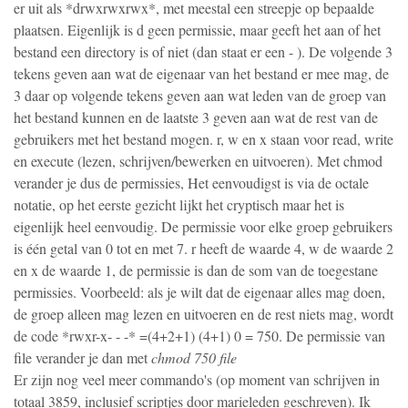
er uit als *drwxrwxrwx*, met meestal een streepje op bepaalde
plaatsen. Eigenlijk is d geen permissie, maar geeft het aan of het
bestand een directory is of niet (dan staat er een - ). De volgende 3
tekens geven aan wat de eigenaar van het bestand er mee mag, de
3 daar op volgende tekens geven aan wat leden van de groep van
het bestand kunnen en de laatste 3 geven aan wat de rest van de
gebruikers met het bestand mogen. r, w en x staan voor read, write
en execute (lezen, schrijven/bewerken en uitvoeren). Met chmod
verander je dus de permissies, Het eenvoudigst is via de octale
notatie, op het eerste gezicht lijkt het cryptisch maar het is
eigenlijk heel eenvoudig. De permissie voor elke groep gebruikers
is één getal van 0 tot en met 7. r heeft de waarde 4, w de waarde 2
en x de waarde 1, de permissie is dan de som van de toegestane
permissies. Voorbeeld: als je wilt dat de eigenaar alles mag doen,
de groep alleen mag lezen en uitvoeren en de rest niets mag, wordt
de code *rwxr-x- - -* =(4+2+1) (4+1) 0 = 750. De permissie van
file verander je dan met
chmod 750 file
Er zijn nog veel meer commando's (op moment van schrijven in
totaal 3859, inclusief scriptjes door marieleden geschreven). Ik