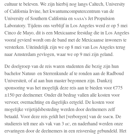
cultuur te beleven. We zijn hierbij nog langs Caltech, University
of California Irvine, het kwantumcomputercentrum van de
University of Southern California en
nasa
's Jet Propulsion
Laboratory. Tijdens ons verblijf in Los Angeles werd er op 5 mei
Cinco de Mayo, dit is een Mexicaanse feestdag die in Los Angeles
vooral gevierd wordt om de band met de Mexicaanse inwoners te
versterken. Uiteindelijk zijn we op 8 mei van Los Angeles terug
naar Amsterdam gevlogen, waar we op 9 mei zijn geland.
De doelgroep van de reis waren studenten die bezig zijn hun
bachelor Natuur- en Sterrenkunde af te ronden aan de Radboud
Universiteit, of al aan hun master begonnen zijn. Dankzij
sponsoring was het mogelijk deze reis aan te bieden voor €775
±150 per deelnemer. Onder dit bedrag vallen alle kosten voor
vervoer, overnachting en dagelijks eetgeld. De kosten voor
mogelijke vrijetijdsbesteding werden door deelnemers zelf
betaald. Voor deze reis geldt het
[verborgen]
van de
smcr
. De
studiereis telt mee als vak van 3
ec
, en naderhand werden onze
ervaringen door de deelnemers in een reisverslag gebundeld. Het