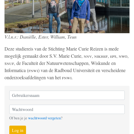
V.l.n.r.: Daniëlle, Ester, William, Teun
Deze studiereis van de Stichting Marie Curie Reizen is mede
mogelijk gemaakt door S.V. Marie Curie,
nnv
,
nikhef
,
eps
,
nwo
,
snuf
, de Faculteit der Natuurwetenschappen, Wiskunde en
Informatica (
fnwi
) van de Radboud Universiteit en verscheidene
onderzoeksafdelingen van het
fnwi
.
Of ben je je
wachtwoord vergeten
?
Log in