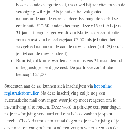
bovenstaande categorie valt, maar wel bij activiteiten van de
vereniging wil zijn. Als je buiten het vakgebied
natuurkunde aan de
fnwi
studeert bedraagt de jaarlijkse
contributie €12,50, anders bedraagt deze €15,00. Als je na
31 januari begunstiger wordt van Marie, is de contributie
voor de rest van het collegejaar €7,50 (als je buiten het
vakgebied natuurkunde aan de
fnwi
studeert) of €9,00 (als
je niet aan de
fnwi
studeert).
Reünist
; dit kun je worden als je minstens 24 maanden lid
of begunstiger bent geweest. De jaarlijkse contributie
bedraagt €25,00.
Studenten aan de
ru
kunnen zich inschrijven via
het online
registratieformulier
. Na deze inschrijving zul je nog een
automatische mail ontvangen waar je op moet reageren om je
inschrijving af te ronden. Deze word in principe een paar dagen
na je inschrijving verstuurd en komt helaas vaak in je spam
terecht. Check daarom een aantal dagen na je inschrijving of je
deze mail ontvangen hebt. Anderen vragen we om een van de