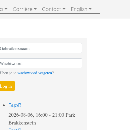
ia
Carrière
Contact
English
f ben je je
wachtwoord vergeten
?
Log in
ByoB
2026-08-06, 16:00
-
21:00
Park
Brakkenstein