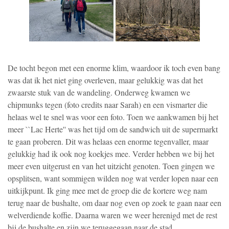
De tocht begon met een enorme klim, waardoor ik toch even bang
was dat ik het niet ging overleven, maar gelukkig was dat het
zwaarste stuk van de wandeling. Onderweg kwamen we
chipmunks tegen (foto credits naar Sarah) en een vismarter die
helaas wel te snel was voor een foto. Toen we aankwamen bij het
meer ``Lac Herte'' was het tijd om de sandwich uit de supermarkt
te gaan proberen. Dit was helaas een enorme tegenvaller, maar
gelukkig had ik ook nog koekjes mee. Verder hebben we bij het
meer even uitgerust en van het uitzicht genoten. Toen gingen we
opsplitsen, want sommigen wilden nog wat verder lopen naar een
uitkijkpunt. Ik ging mee met de groep die de kortere weg nam
terug naar de bushalte, om daar nog even op zoek te gaan naar een
welverdiende koffie. Daarna waren we weer herenigd met de rest
bij de bushalte en zijn we teruggegaan naar de stad.