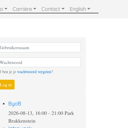
ia
Carrière
Contact
English
f ben je je
wachtwoord vergeten
?
Log in
ByoB
2026-08-13, 16:00
-
21:00
Park
Brakkenstein