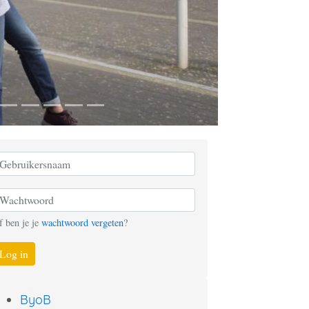
f ben je je
wachtwoord vergeten
?
Log in
ByoB