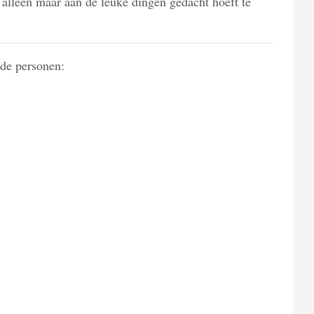
f alleen maar aan de leuke dingen gedacht hoeft te
nde personen: