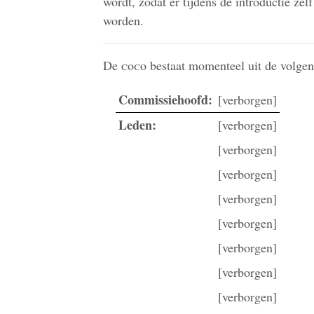
wordt, zodat er tijdens de introductie zel
worden.
De
c
o
c
o bestaat momenteel uit de volge
Commissiehoofd:
[verborgen]
Leden:
[verborgen]
[verborgen]
[verborgen]
[verborgen]
[verborgen]
[verborgen]
[verborgen]
[verborgen]