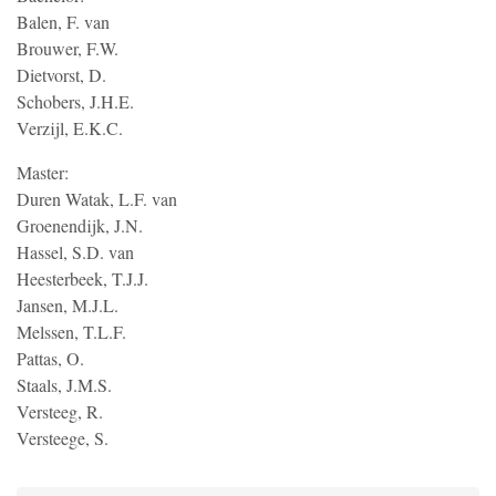
Balen, F. van
Brouwer, F.W.
Dietvorst, D.
Schobers, J.H.E.
Verzijl, E.K.C.
Master:
Duren Watak, L.F. van
Groenendijk, J.N.
Hassel, S.D. van
Heesterbeek, T.J.J.
Jansen, M.J.L.
Melssen, T.L.F.
Pattas, O.
Staals, J.M.S.
Versteeg, R.
Versteege, S.