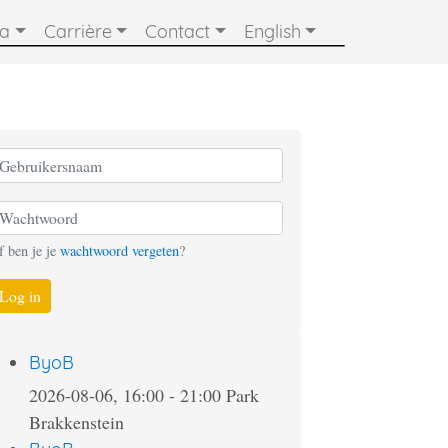
ia
Carrière
Contact
English
f ben je je
wachtwoord vergeten
?
Log in
ByoB
2026-08-06, 16:00
-
21:00
Park
Brakkenstein