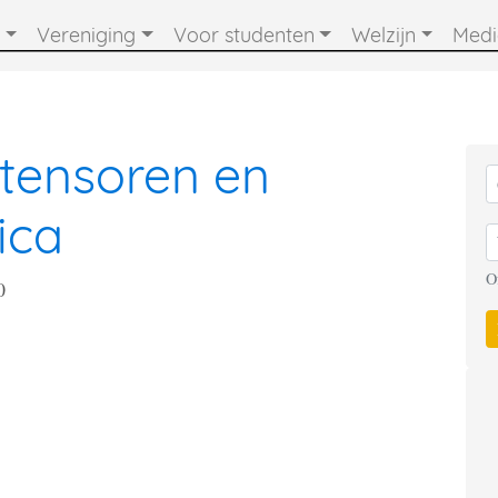
Vereniging
Voor studenten
Welzijn
Med
tensoren en
ica
O
0