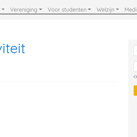
Vereniging
Voor studenten
Welzijn
Med
iteit
O