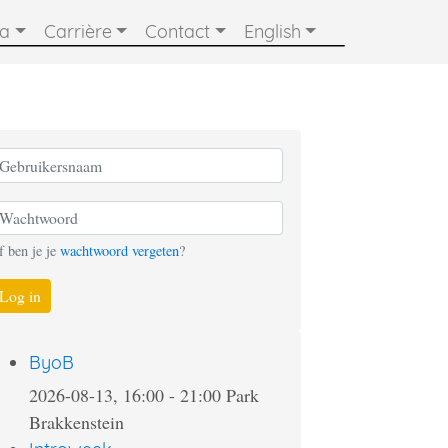
ia
Carrière
Contact
English
f ben je je
wachtwoord vergeten
?
Log in
ByoB
2026-08-13, 16:00
-
21:00
Park
Brakkenstein