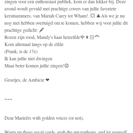
zingen voor een enthousiast publiek, kom er dan lekker bij. Deze
avond wordt gevuld met prachtige covers van jullie favoriete
kerstnummers, van Mariah Carey tot Wham!. 💥 🎄Als we je nu
nog niet hebben overtuigd om te komen, hebben wij voor jullie dit
prachtige gedicht: 🖋
Rozen zijn rood, Mandy's haar hetzelfde🌹👩🏻🦰
Kom allemaal langs op de elfde
(Prank, is de 17e)
Ik kan jullie niet dwingen
Maar beter komen jullie zingen!😡
Groetjes, de Ambicie ❤
~~~
Dear Marieërs with golden voices (or not),
Warm up those vocal cords, grab the microphone, and let yourself