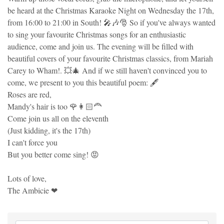
be heard at the Christmas Karaoke Night on Wednesday the 17th,
from 16:00 to 21:00 in South! 🎤🎶🎅 So if you've always wanted
to sing your favourite Christmas songs for an enthusiastic
audience, come and join us. The evening will be filled with
beautiful covers of your favourite Christmas classics, from Mariah
Carey to Wham!. 💥🎄 And if we still haven't convinced you to
come, we present to you this beautiful poem: 🖋
Roses are red,
Mandy's hair is too 🌹👩🏻🦰
Come join us all on the eleventh
(Just kidding, it's the 17th)
I can't force you
But you better come sing! 😡
Lots of love,
The Ambicie ❤