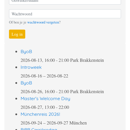
Of ben je je
wachtwoord vergeten
?
Log in
ByoB
2026-08-13, 16:00
-
21:00
Park Brakkenstein
Introweek
2026-08-16
–
2026-08-22
ByoB
2026-08-26, 16:00
-
21:00
Park Brakkenstein
Master's Welcome Day
2026-08-27, 13:00
-
22:00
Münchenreis 2026!
2026-09-24
–
2026-09-27
München
BiBB Carrièredag