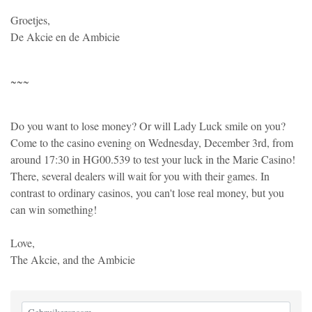
Groetjes,
De Akcie en de Ambicie
~~~
Do you want to lose money? Or will Lady Luck smile on you?
Come to the casino evening on Wednesday, December 3rd, from
around 17:30 in HG00.539 to test your luck in the Marie Casino!
There, several dealers will wait for you with their games. In
contrast to ordinary casinos, you can't lose real money, but you
can win something!
Love,
The Akcie, and the Ambicie