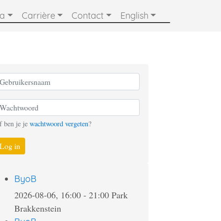
ia
Carrière
Contact
English
f ben je je
wachtwoord vergeten
?
Log in
ByoB
2026-08-06, 16:00
-
21:00
Park
Brakkenstein